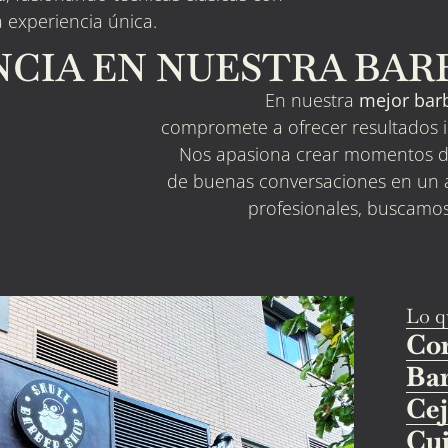
a experiencia única.
ENCIA EN NUESTRA BA
En nuestra
mejor
bar
compromete a ofrecer resultados i
Nos apasiona crear momentos de
de buenas conversaciones en un 
profesionales, buscamos
Lo q
Cor
Bar
Cej
Cui