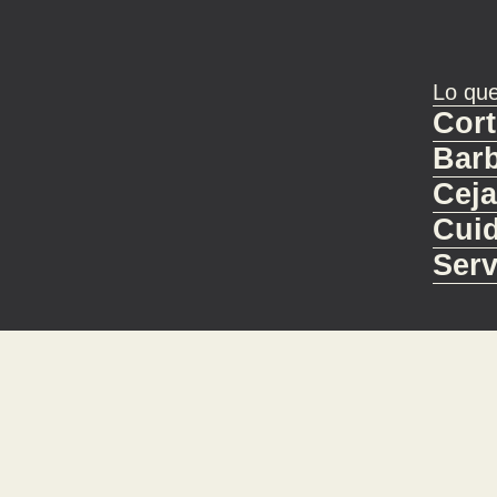
Lo qu
Cort
Barb
Cej
Cuid
Ser