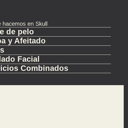
e hacemos en Skull
e de pelo
a y Afeitado
as
ado Facial
vicios Combinados